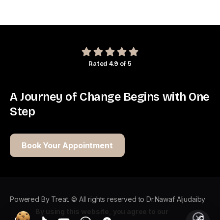
Rated 4.9 of 5
A
Journey
of
Change
Begins
with
One
Step
Twitter
YouTube
Book Your Appointment
Instagram
Facebook
Powered By Treat. © All rights reserved to Dr.Nawaf Aljudaiby
By using this website, you agree to our