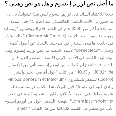
ما أصل نص لوريم إيبسوم و هل هو نص وهمي ؟
خلافاَ للاعتقاد السائد فإن لوريم إيبسوم ليس نصاَ عشوائياً، بل إن
له جذور في الأدب اللاتيني الكلاسيكي منذ العام 45 قبل الميلاد،
مما يجعله أكثر من 2000 عام في القدم. قام البروفيسور “ريتشارد
ماك لينتوك” (Richard McClintock) وهو بروفيسور اللغة اللاتينية
في جامعة هامبدن-سيدني في فيرجينيا بالبحث عن أصول كلمة
لاتينية غامضة في نص لوريم إيبسوم وهي “consectetur”، وخلال
تتبعه لهذه الكلمة في الأدب اللاتيني اكتشف المصدر الغير قابل
للشك. فلقد اتضح أن كلمات نص لوريم إيبسوم تأتي من الأقسام
1.10.32 و 1.10.33 من كتاب “حول أقاصي الخير والشر” (de
Finibus Bonorum et Malorum) للمفكر شيشيرون (Cicero)
والذي كتبه في عام 45 قبل الميلاد. هذا الكتاب هو بمثابة مقالة
علمية مطولة في نظرية الأخلاق، وكان له شعبية كبيرة في عصر
النهضة. السطر الأول من لوريم إيبسوم “Lorem ipsum dolor sit
amet..” يأتي من سطر في القسم 1.20.32 من هذا الكتاب.