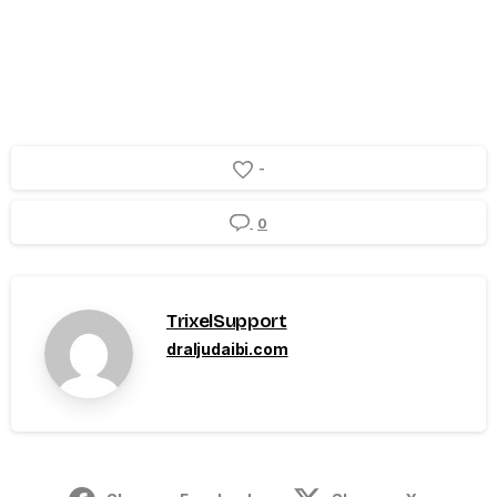
-
0
TrixelSupport
draljudaibi.com