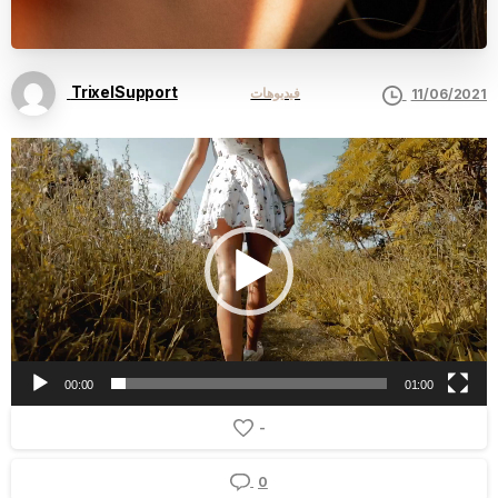
TrixelSupport
فيديوهات
11/06/2021
Video
Player
00:00
01:00
-
0